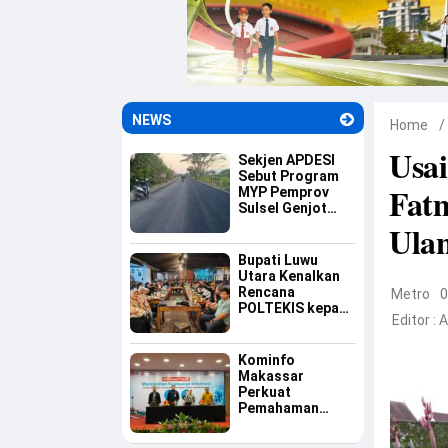
NEWS
Home
/
Usai
Sekjen APDESI
Sebut Program
Fat
MYP Pemprov
Sulsel Genjot
Ekonomi Desa
Ula
Bupati Luwu
Utara Kenalkan
Rencana
Metro
0
POLTEKIS kepada
Editor :
A
Mahasiswa Luwu
Raya di
Yogyakarta
Kominfo
Makassar
Perkuat
Pemahaman
Aparatur tentang
Keamanan