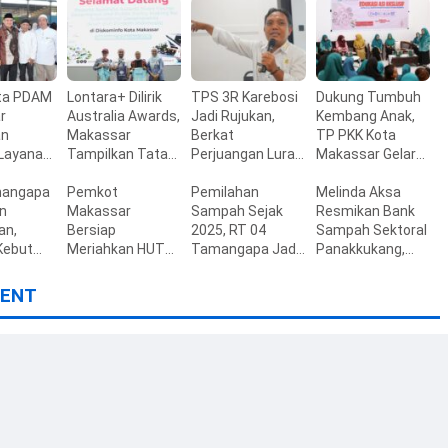
nta PDAM
Lontara+ Dilirik
TPS 3R Karebosi
Dukung Tumbuh
r
Australia Awards,
Jadi Rujukan,
Kembang Anak,
an
Makassar
Berkat
TP PKK Kota
 Layanan
Tampilkan Tata
Perjuangan Lurah
Makassar Gelar
a
Kelola
Baru Membangun
Edukasi ASI
s
mangapa
Pemerintahan
Pemkot
Budaya Pilah
Pemilahan
Eksklusif
Melinda Aksa
aan
n
Berbasis Digital
Makassar
Sampah
Sampah Sejak
Resmikan Bank
an,
Bersiap
2025, RT 04
Sampah Sektoral
Kebut
Meriahkan HUT
Tamangapa Jadi
Panakkukang,
 PSEL ke
ke-81 RI, Seluruh
Percontohan
Makassar
aru
OPD Dapat Tugas
Berbasis
Percepat
ENT
Khusus
Kolaborasi Warga
Ekonomi Sirkular