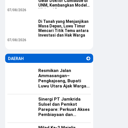
Gelar Doktor Cumlaude di
UNM, Kembangkan Model
Mitigasi Bencana
07/08/2026
Di Tanah yang Menjanjikan
Masa Depan, Luwu Timur
Mencari Titik Temu antara
Investasi dan Hak Warga
07/08/2026
DAERAH
Resmikan Jalan
Ammasangan–
Pengkajoang, Bupati
Luwu Utara Ajak Warga
Rawat Infrastruktur
Sinergi PT Jamkrida
Sulsel dan Pemkot
Parepare: Perkuat Akses
Pembiayaan dan
Ekosistem UMKM
Milad Ke-2 Majelis