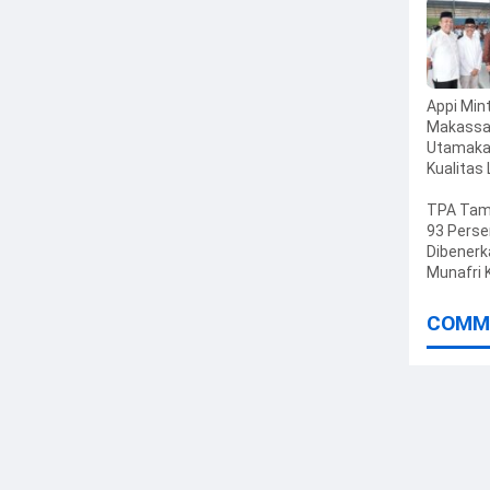
Appi Mi
Makassa
Utamak
Kualitas
dan Jag
Likuidita
TPA Ta
Perusah
93 Perse
Dibenerk
Munafri 
Transisi
Skema B
COMM