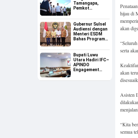
Tamangapa,
Penataan
Pemkot
hijau di
Makassar Dinilai
Serius Benahi
memperin
Sampah
Gubernur Sulsel
akan dige
Audiensi dengan
Menteri ESDM
Bahas Program
“Seluruh 
Listrik Desa dan
Kebutuhan BBM
serta ak
Kepulauan
Bupati Luwu
Utara Hadiri IFC–
Keaktifan
APINDO
Engagement
akan ter
Meeting, Dorong
disesuai
Investasi dan
Tegaskan
Pentingnya
Asisten 
Konsistensi
Bangun Ekonomi
dilakukan
Daerah
menjalan
“Kita be
semua te