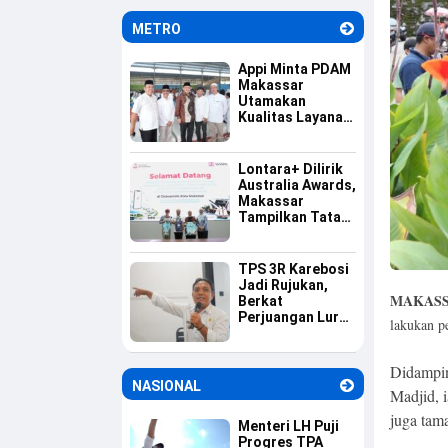
Informasi
METRO
Appi Minta PDAM
Makassar
Utamakan
Kualitas Layanan
dan Jaga
Likuiditas
Perusahaan
Lontara+ Dilirik
Australia Awards,
Makassar
Tampilkan Tata
Kelola
Pemerintahan
Berbasis Digital
TPS 3R Karebosi
Jadi Rujukan,
MAKASS
Berkat
Perjuangan Lurah
lakukan p
Baru Membangun
Budaya Pilah
Sampah
Didampin
NASIONAL
Madjid, 
juga tama
Menteri LH Puji
Progres TPA