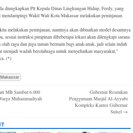
da diungkapkan Plt Kepala Dinas Lingkungan Hidup, Ferdy, yang
ut mendampingi Wakil Wali Kota Makassar melakukan peninjauan.
 kita melakukan peninjauan, nantinya akan dibuatkan model desainnya
pa, sesuai instruksi pimpinan dibeberapa lokasi akan dilengkapi sarana
 olah raga dan juga taman bermain bagi anak-anak, jadi selain indah
at menjadi wadah berolahraga untuk menyehatkan masyarakat,”
a. (*)
 Makassar
ti MB Sambut 6.000
Gubernur Resmikan
n
Warga Muhammadiyah
Penggunaan Masjid Al-Ayyubi
Kompleks Kantor Gubernur
Sulsel
→
IT