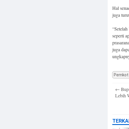
Hal sena
juga tur
“Setelah
seperti a
prasarana
juga dap
ungkapny
Pemkot
Post
←
Bupa
navigatio
Lebih 
TERKA