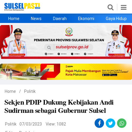
Home
News
Daerah
Ekonomi
Gaya Hidup
Home
News
Daerah
Ekonomi
Gaya Hidup
Kesehatan
Metro
Nasional
Hukrim
Olahraga
Politik
UMKM
Opini
Home
/
Politik
Sekjen PDIP Dukung Kebijakan Andi
©
Sudirman sebagai Gubernur Sulsel
Copyright
2026
Sulselpasti.com
.
All
Politik
07/03/2023
View: 1082
Right