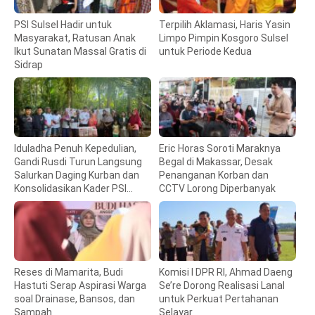
PSI Sulsel Hadir untuk
Terpilih Aklamasi, Haris Yasin
Masyarakat, Ratusan Anak
Limpo Pimpin Kosgoro Sulsel
Ikut Sunatan Massal Gratis di
untuk Periode Kedua
Sidrap
Iduladha Penuh Kepedulian,
Eric Horas Soroti Maraknya
Gandi Rusdi Turun Langsung
Begal di Makassar, Desak
Salurkan Daging Kurban dan
Penanganan Korban dan
Konsolidasikan Kader PSI
CCTV Lorong Diperbanyak
Sulsel
Reses di Mamarita, Budi
Komisi I DPR RI, Ahmad Daeng
Hastuti Serap Aspirasi Warga
Se’re Dorong Realisasi Lanal
soal Drainase, Bansos, dan
untuk Perkuat Pertahanan
Sampah
Selayar