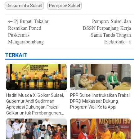
Diskominfo Sulsel
Pemprov Sulsel
Post
←
Pj Bupati Takalar
Pemprov Sulsel dan
navigation
Resmikan Poned
BSSN Perpanjang Kerja
Puskesmas
Sama Tanda Tangan
Mangarabombang
Elektronik
→
TERKAIT
Hadiri Musda XI Golkar Sulsel,
PPP Sulsel Instruksikan Fraksi
Gubernur Andi Sudirman
DPRD Makassar Dukung
Apresiasi Dukungan Fraksi
Program Wali Kota Appi
Golkar untuk Pembangunan
Daerah