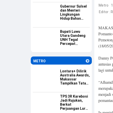
Keamanan
Informasi
Metro
1
Gubernur Sulsel
dan Menteri
Editor :
R
Lingkungan
Hidup Bahas
Percepatan PSEL
Mamminasata
MAKASS
Bupati Luwu
Pomanto 
Utara Gandeng
Pemotong
UNH Tegal
Percepat
(18/05/2
Pendirian
Perguruan Tinggi
di Luwu Utara
Danny P
METRO
antusias
lagi unt
Lontara+ Dilirik
Australia Awards,
Makassar
“Alhamdu
Tampilkan Tata
Kelola
merupaka
Pemerintahan
menjadi 
Berbasis Digital
TPS 3R Karebosi
pemantaua
Jadi Rujukan,
Berkat
Perjuangan Lurah
Ia menje
Baru Membangun