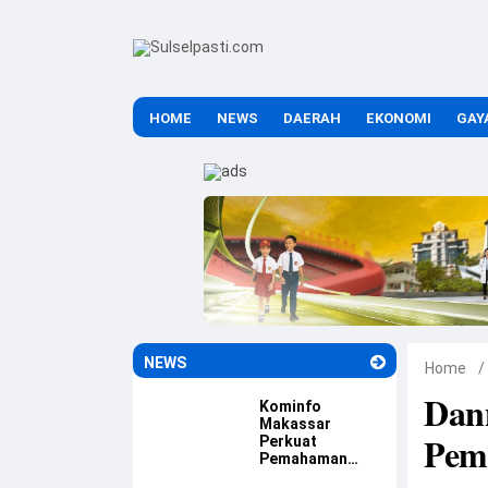
HOME
NEWS
DAERAH
EKONOMI
GAY
NEWS
Home
/
Dan
Kominfo
Makassar
Pemb
Perkuat
Pemahaman
Aparatur tentang