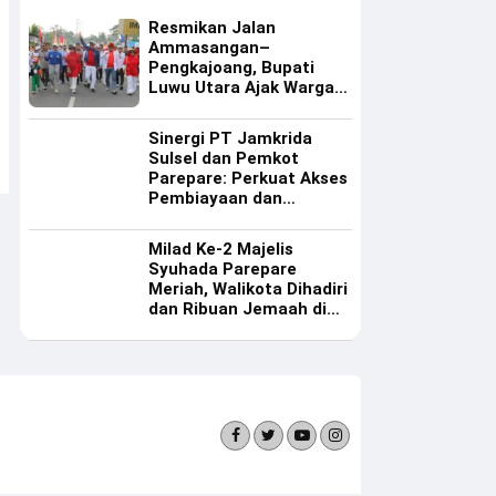
Resmikan Jalan
Ammasangan–
Pengkajoang, Bupati
Luwu Utara Ajak Warga
Rawat Infrastruktur
Sinergi PT Jamkrida
Sulsel dan Pemkot
Parepare: Perkuat Akses
Pembiayaan dan
Ekosistem UMKM
Milad Ke-2 Majelis
Syuhada Parepare
Meriah, Walikota Dihadiri
dan Ribuan Jemaah di
Masjid Al Manar