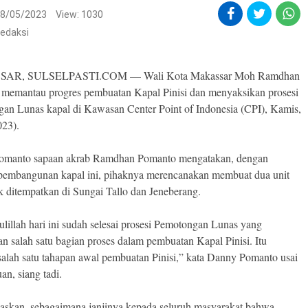
8/05/2023
View: 1030
edaksi
AR, SULSELPASTI.COM — Wali Kota Makassar Moh Ramdhan
memantau progres pembuatan Kapal Pinisi dan menyaksikan prosesi
an Lunas kapal di Kawasan Center Point of Indonesia (CPI), Kamis,
023).
omanto sapaan akrab Ramdhan Pomanto mengatakan, dengan
 pembangunan kapal ini, pihaknya merencanakan membuat dua unit
uk ditempatkan di Sungai Tallo dan Jeneberang.
lillah hari ini sudah selesai prosesi Pemotongan Lunas yang
n salah satu bagian proses dalam pembuatan Kapal Pinisi. Itu
salah satu tahapan awal pembuatan Pinisi,” kata Danny Pomanto usai
n, siang tadi.
laskan, sebagaimana janjinya kepada seluruh masyarakat bahwa