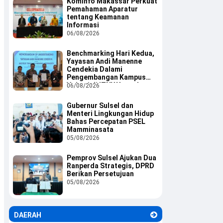
Kominfo Makassar Perkuat
Pemahaman Aparatur
tentang Keamanan
Informasi
06/08/2026
Benchmarking Hari Kedua,
Yayasan Andi Manenne
Cendekia Dalami
Pengembangan Kampus
Vokasi di ITNY Yogyakarta
06/08/2026
Gubernur Sulsel dan
Menteri Lingkungan Hidup
Bahas Percepatan PSEL
Mamminasata
05/08/2026
Pemprov Sulsel Ajukan Dua
Ranperda Strategis, DPRD
Berikan Persetujuan
05/08/2026
DAERAH