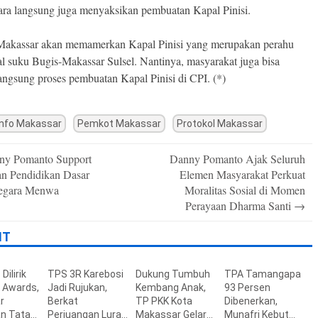
ara langsung juga menyaksikan pembuatan Kapal Pinisi.
akassar akan memamerkan Kapal Pinisi yang merupakan perahu
nal suku Bugis-Makassar Sulsel. Nantinya, masyarakat juga bisa
langsung proses pembuatan Kapal Pinisi di CPI. (*)
nfo Makassar
Pemkot Makassar
Protokol Makassar
y Pomanto Support
Danny Pomanto Ajak Seluruh
n
an Pendidikan Dasar
Elemen Masyarakat Perkuat
egara Menwa
Moralitas Sosial di Momen
Perayaan Dharma Santi
→
IT
Dilirik
TPS 3R Karebosi
Dukung Tumbuh
TPA Tamangapa
a Awards,
Jadi Rujukan,
Kembang Anak,
93 Persen
r
Berkat
TP PKK Kota
Dibenerkan,
n Tata
Perjuangan Lurah
Makassar Gelar
Munafri Kebut