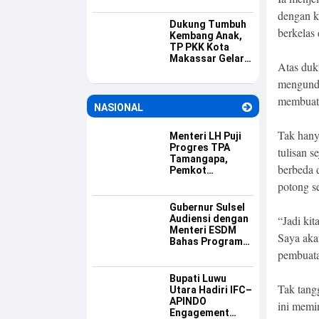
Budaya Pilah
dengan k
Sampah
Dukung Tumbuh
berkelas 
Kembang Anak,
TP PKK Kota
Makassar Gelar
Atas duku
Edukasi ASI
Eksklusif
mengunda
membuat 
NASIONAL
Tak hany
Menteri LH Puji
Progres TPA
tulisan 
Tamangapa,
berbeda 
Pemkot
Makassar Dinilai
potong se
Serius Benahi
Sampah
Gubernur Sulsel
Audiensi dengan
“Jadi kit
Menteri ESDM
Saya akan
Bahas Program
Listrik Desa dan
pembuata
Kebutuhan BBM
Kepulauan
Bupati Luwu
Tak tangg
Utara Hadiri IFC–
APINDO
ini memi
Engagement