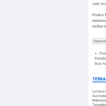
yang sec
Pemkot M
tradisio
melihat 
Diskomi
Post
←
Dann
navigatio
Pelatih
Bela N
TERKA
Lontara+ 
Australi
Makassa
Tampilka