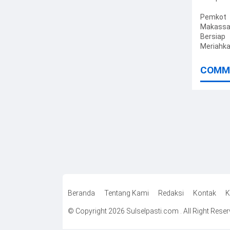
Kelola
Pemerin
Pemkot
Berbasis 
Makassa
Bersiap
Meriahk
ke-81 RI,
OPD Dap
COMM
Khusus
Beranda
Tentang Kami
Redaksi
Kontak
K
© Copyright 2026 Sulselpasti.com . All Right Rese