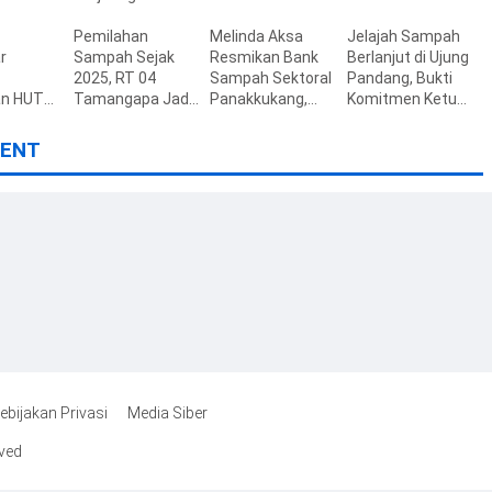
Baru Membangun
Edukasi ASI
Transisi PSEL ke
tahan
Budaya Pilah
Pemilahan
Eksklusif
Melinda Aksa
Skema Baru
Jelajah Sampah
Digital
r
Sampah
Sampah Sejak
Resmikan Bank
Berlanjut di Ujung
2025, RT 04
Sampah Sektoral
Pandang, Bukti
an HUT
Tamangapa Jadi
Panakkukang,
Komitmen Ketua
 Seluruh
Percontohan
Makassar
Dewan
at Tugas
Berbasis
Percepat
Lingkungan
ENT
Kolaborasi Warga
Ekonomi Sirkular
Tekan Sampah
ke TPA
ebijakan Privasi
Media Siber
rved