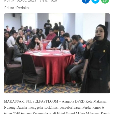
Reserved
Politik
02/06/2023
View: 1020
Editor :
Redaksi
MAKASSAR, SULSELPASTI.COM – Anggota DPRD Kota Makassar,
Nunung Dasniar menggelar sosialisasi penyebarluasan Perda nomor 6
tahun 2019 tentang Kepemudaan, di Hotel Grand Maleo Makassar, Kamis