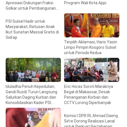
Apresiasi Dukungan Fraksi
Program Wali Kota Appi
Golkar untuk Pembangunan
Daerah
PSI Sulsel Hadir untuk
Masyarakat, Ratusan Anak
Ikut Sunatan Massal Gratis di
Sidrap
Terpilih Aklamasi, Haris Yasin
Limpo Pimpin Kosgoro Sulsel
untuk Periode Kedua
Iduladha Penuh Kepedulian,
Eric Horas Soroti Maraknya
Gandi Rusdi Turun Langsung
Begal di Makassar, Desak
Salurkan Daging Kurban dan
Penanganan Korban dan
Konsolidasikan Kader PSI
CCTV Lorong Diperbanyak
Sulsel
Komisi I DPR RI, Ahmad Daeng
Se’re Dorong Realisasi Lanal
untuk Perkuat Pertahanan