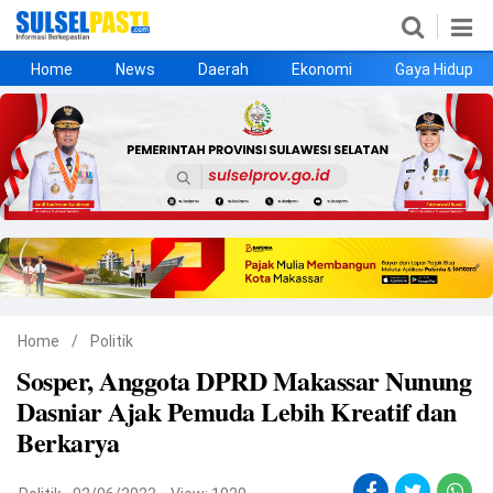
Home
News
Daerah
Ekonomi
Gaya Hidup
Home
News
Daerah
Ekonomi
Gaya Hidup
Kesehatan
Metro
Nasional
Hukrim
Olahraga
Politik
UMKM
Opini
Home
/
Politik
Sosper, Anggota DPRD Makassar Nunung
©
Dasniar Ajak Pemuda Lebih Kreatif dan
Copyright
2026
Berkarya
Sulselpasti.com
.
All
Right