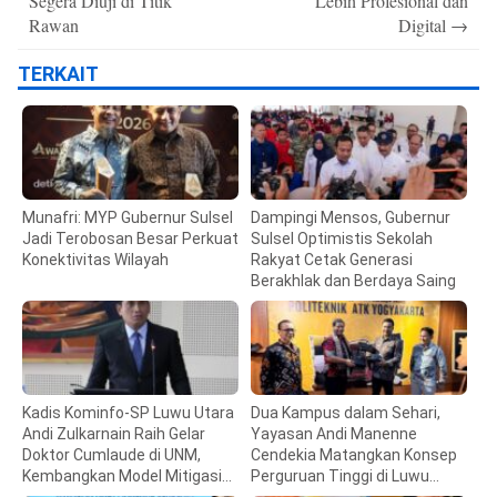
Segera Diuji di Titik
Lebih Profesional dan
Rawan
Digital
→
TERKAIT
Munafri: MYP Gubernur Sulsel
Dampingi Mensos, Gubernur
Jadi Terobosan Besar Perkuat
Sulsel Optimistis Sekolah
Konektivitas Wilayah
Rakyat Cetak Generasi
Berakhlak dan Berdaya Saing
Kadis Kominfo-SP Luwu Utara
Dua Kampus dalam Sehari,
Andi Zulkarnain Raih Gelar
Yayasan Andi Manenne
Doktor Cumlaude di UNM,
Cendekia Matangkan Konsep
Kembangkan Model Mitigasi
Perguruan Tinggi di Luwu
Bencana
Utara