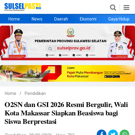
Home
News
Daerah
Ekonomi
Gaya Hidup
Home
News
Daerah
Ekonomi
Gaya Hidup
Kesehatan
Metro
Nasional
Hukrim
Olahraga
Politik
UMKM
Opini
Home
/
Pendidikan
O2SN dan GSI 2026 Resmi Bergulir, Wali
©
Kota Makassar Siapkan Beasiswa bagi
Copyright
2026
Siswa Berprestasi
Sulselpasti.com
.
All
Right