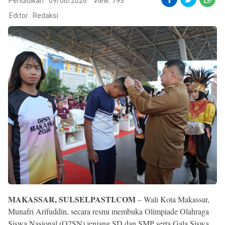
Reserved
Pendidikan
09/06/2026
View: 793
Editor :
Redaksi
MAKASSAR, SULSELPASTI.COM
– Wali Kota Makassar,
Munafri Arifuddin, secara resmi membuka Olimpiade Olahraga
Siswa Nasional (O2SN) jenjang SD dan SMP serta Gala Siswa