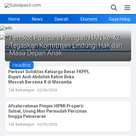
Home
News
Daerah
Ekonomi
Gaya Hidup
Home
News
Daerah
Ekonomi
Gaya Hidup
Kesehatan
Metro
Nasional
Hukrim
Olahraga
Politik
UMKM
Opini
Pemkot Parepare Peringati HAN ke-42:
Tegaskan Komitmen Lindungi Hak dan
CATEGORY ARCHIVES:
TAK BERKATEGORI
Masa Depan Anak
Headline
Perkuat Soliditas Keluarga Besar FKPPI,
Bupati Andi Abdullah Rahim Buka
Muscab Bersama X di Masamba
Tak Berkategori
02/06/2026
Afsalurrahman Pimpin HIPMI Properti
©
Copyright
Sulsel, Usung Misi Permudah Perizinan
2026
hingga Pemasaran
Sulselpasti.com
.
Tak Berkategori
02/05/2026
All
Right