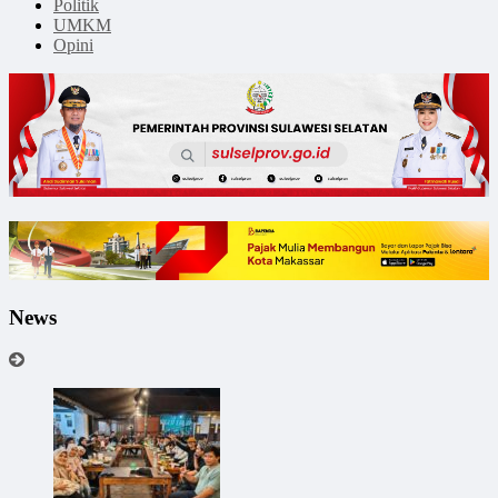
Politik
UMKM
Opini
News