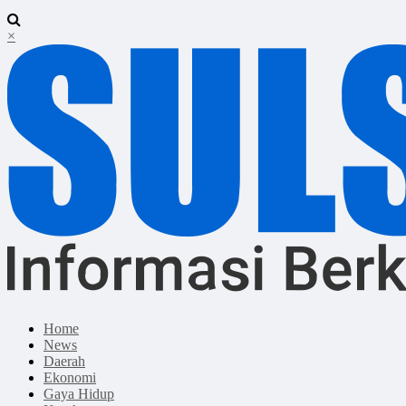
×
Home
News
Daerah
Ekonomi
Gaya Hidup