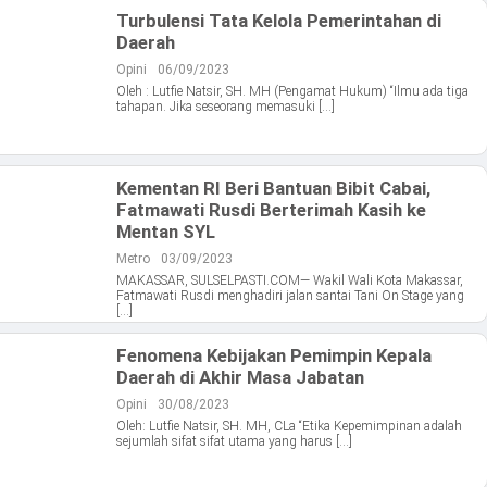
Turbulensi Tata Kelola Pemerintahan di
Daerah
Opini
06/09/2023
Oleh : Lutfie Natsir, SH. MH (Pengamat Hukum) “Ilmu ada tiga
tahapan. Jika seseorang memasuki […]
Kementan RI Beri Bantuan Bibit Cabai,
Fatmawati Rusdi Berterimah Kasih ke
Mentan SYL
Metro
03/09/2023
MAKASSAR, SULSELPASTI.COM— Wakil Wali Kota Makassar,
Fatmawati Rusdi menghadiri jalan santai Tani On Stage yang
[…]
Fenomena Kebijakan Pemimpin Kepala
Daerah di Akhir Masa Jabatan
Opini
30/08/2023
Oleh: Lutfie Natsir, SH. MH, CLa “Etika Kepemimpinan adalah
sejumlah sifat sifat utama yang harus […]