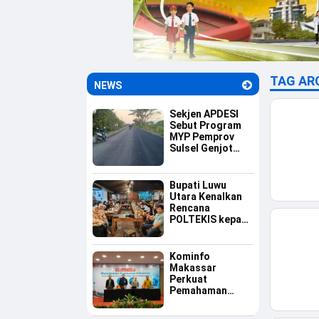
TAG AR
NEWS
Sekjen APDESI
Sebut Program
MYP Pemprov
Sulsel Genjot
Ekonomi Desa
Bupati Luwu
Utara Kenalkan
Rencana
POLTEKIS kepada
Mahasiswa Luwu
Raya di
Yogyakarta
Kominfo
Makassar
Perkuat
Pemahaman
Aparatur tentang
Keamanan