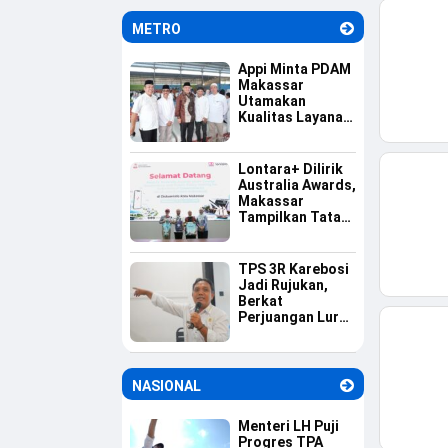
Informasi
METRO
Appi Minta PDAM
Makassar
Utamakan
Kualitas Layanan
dan Jaga
Likuiditas
Perusahaan
Lontara+ Dilirik
Australia Awards,
Makassar
Tampilkan Tata
Kelola
Pemerintahan
Berbasis Digital
TPS 3R Karebosi
Jadi Rujukan,
Berkat
Perjuangan Lurah
Baru Membangun
Budaya Pilah
Sampah
NASIONAL
Menteri LH Puji
Progres TPA