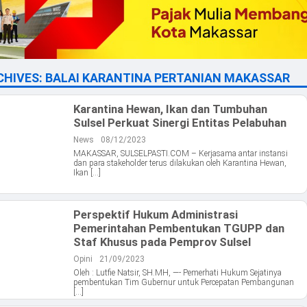
CHIVES:
BALAI KARANTINA PERTANIAN MAKASSAR
Karantina Hewan, Ikan dan Tumbuhan
Sulsel Perkuat Sinergi Entitas Pelabuhan
News
08/12/2023
MAKASSAR, SULSELPASTI.COM – Kerjasama antar instansi
dan para stakeholder terus dilakukan oleh Karantina Hewan,
Ikan […]
Perspektif Hukum Administrasi
Pemerintahan Pembentukan TGUPP dan
Staf Khusus pada Pemprov Sulsel
Opini
21/09/2023
Oleh : Lutfie Natsir, SH.MH, —- Pemerhati Hukum Sejatinya
pembentukan Tim Gubernur untuk Percepatan Pembangunan
[…]