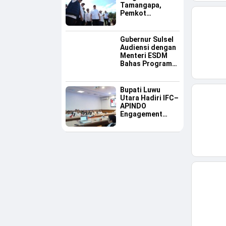
Tamangapa,
Pemkot
Makassar Dinilai
Serius Benahi
Sampah
Gubernur Sulsel
Audiensi dengan
Menteri ESDM
Bahas Program
Listrik Desa dan
Kebutuhan BBM
Kepulauan
Bupati Luwu
Utara Hadiri IFC–
APINDO
Engagement
Meeting, Dorong
Investasi dan
Tegaskan
Pentingnya
Konsistensi
Bangun Ekonomi
Daerah