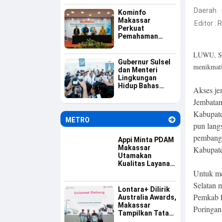
Raya di
Yogyakarta
Daerah
Kominfo
Makassar
Editor :
R
Perkuat
Pemahaman
Aparatur tentang
Keamanan
LUWU, SU
Informasi
Gubernur Sulsel
menikmati
dan Menteri
Lingkungan
Hidup Bahas
Akses je
Percepatan PSEL
Jembatan
Mamminasata
Kabupate
METRO
pun lang
pembangu
Appi Minta PDAM
Makassar
Kabupat
Utamakan
Kualitas Layanan
dan Jaga
Untuk me
Likuiditas
Selatan 
Perusahaan
Lontara+ Dilirik
Pemkab L
Australia Awards,
Makassar
Poringan
Tampilkan Tata
Kelola