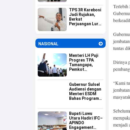
Pemerintahan
Terlebih
Berbasis Digital
TPS 3R Karebosi
Gubernur
Jadi Rujukan,
Berkat
berkeadi
Perjuangan Lurah
Baru Membangun
Budaya Pilah
Gubernur
Sampah
jembatan
NASIONAL
tuntas d
Menteri LH Puji
Progres TPA
Dirinya 
Tamangapa,
pembangu
Pemkot
Makassar Dinilai
Serius Benahi
“Kami tu
Sampah
Gubernur Sulsel
Audiensi dengan
jembatan 
Menteri ESDM
masyarak
Bahas Program
Listrik Desa dan
Kebutuhan BBM
Sebelumn
Kepulauan
Bupati Luwu
merupaka
Utara Hadiri IFC–
APINDO
menjadi 
Engagement