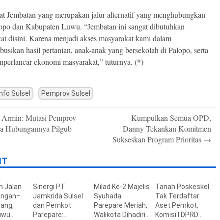
t Jembatan yang merupakan jalur alternatif yang menghubungkan
opo dan Kabupaten Luwu. “Jembatan ini sangat dibutuhkan
at disini. Karena menjadi akses masyarakat kami dalam
busikan hasil pertanian, anak-anak yang bersekolah di Palopo, serta
perlancar ekonomi masyarakat,” tuturnya. (*)
nfo Sulsel
Pemprov Sulsel
 Armin: Mutasi Pemprov
Kumpulkan Semua OPD,
n
a Hubungannya Pilgub
Danny Tekankan Komitmen
Sukseskan Program Prioritas
→
IT
n Jalan
Sinergi PT
Milad Ke-2 Majelis
Tanah Poskeskel
ngan–
Jamkrida Sulsel
Syuhada
Tak Terdaftar
ang,
dan Pemkot
Parepare Meriah,
Aset Pemkot,
uwu
Parepare:
Walikota Dihadiri
Komisi I DPRD