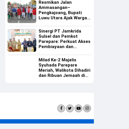
Resmikan Jalan
Ammasangan–
Pengkajoang, Bupati
Luwu Utara Ajak Warga
Rawat Infrastruktur
Sinergi PT Jamkrida
Sulsel dan Pemkot
Parepare: Perkuat Akses
Pembiayaan dan
Ekosistem UMKM
Milad Ke-2 Majelis
Syuhada Parepare
Meriah, Walikota Dihadiri
dan Ribuan Jemaah di
Masjid Al Manar