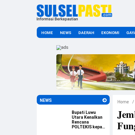
HOME
NEWS
DAERAH
EKONOMI
GAY
NEWS
Home
/
Jem
Bupati Luwu
Utara Kenalkan
Fung
Rencana
POLTEKIS kepada
Mahasiswa Luwu