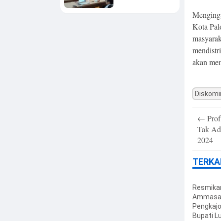
Meeting, Dorong
Investasi dan
Menginga
Tegaskan
Kota Pal
Pentingnya
Konsistensi
masyarak
Bangun Ekonomi
mendistri
Daerah
akan mem
Diskomi
Post
←
Prof
navigatio
Tak Ad
2024
TERKA
Resmika
Ammasa
Pengkajo
Bupati L