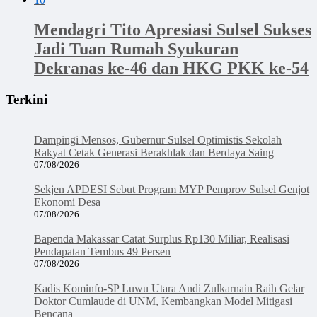
Mendagri Tito Apresiasi Sulsel Sukses
Jadi Tuan Rumah Syukuran
Dekranas ke-46 dan HKG PKK ke-54
Terkini
Dampingi Mensos, Gubernur Sulsel Optimistis Sekolah
Rakyat Cetak Generasi Berakhlak dan Berdaya Saing
07/08/2026
Sekjen APDESI Sebut Program MYP Pemprov Sulsel Genjot
Ekonomi Desa
07/08/2026
Bapenda Makassar Catat Surplus Rp130 Miliar, Realisasi
Pendapatan Tembus 49 Persen
07/08/2026
Kadis Kominfo-SP Luwu Utara Andi Zulkarnain Raih Gelar
Doktor Cumlaude di UNM, Kembangkan Model Mitigasi
Bencana