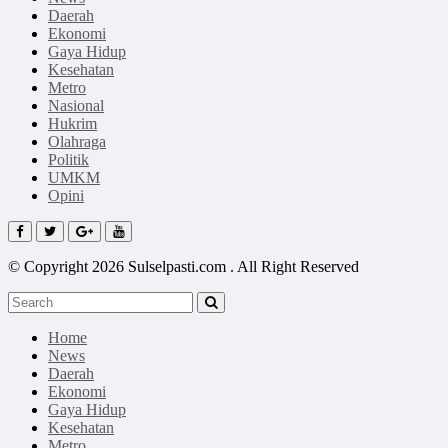
Daerah
Ekonomi
Gaya Hidup
Kesehatan
Metro
Nasional
Hukrim
Olahraga
Politik
UMKM
Opini
© Copyright 2026 Sulselpasti.com . All Right Reserved
Home
News
Daerah
Ekonomi
Gaya Hidup
Kesehatan
Metro