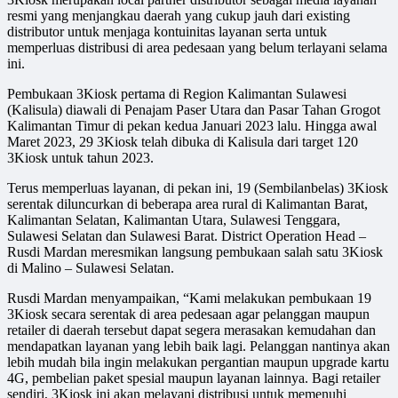
resmi yang menjangkau daerah yang cukup jauh dari existing
distributor untuk menjaga kontuinitas layanan serta untuk
memperluas distribusi di area pedesaan yang belum terlayani selama
ini.
Pembukaan 3Kiosk pertama di Region Kalimantan Sulawesi
(Kalisula) diawali di Penajam Paser Utara dan Pasar Tahan Grogot
Kalimantan Timur di pekan kedua Januari 2023 lalu. Hingga awal
Maret 2023, 29 3Kiosk telah dibuka di Kalisula dari target 120
3Kiosk untuk tahun 2023.
Terus memperluas layanan, di pekan ini, 19 (Sembilanbelas) 3Kiosk
serentak diluncurkan di beberapa area rural di Kalimantan Barat,
Kalimantan Selatan, Kalimantan Utara, Sulawesi Tenggara,
Sulawesi Selatan dan Sulawesi Barat. District Operation Head –
Rusdi Mardan meresmikan langsung pembukaan salah satu 3Kiosk
di Malino – Sulawesi Selatan.
Rusdi Mardan menyampaikan, “Kami melakukan pembukaan 19
3Kiosk secara serentak di area pedesaan agar pelanggan maupun
retailer di daerah tersebut dapat segera merasakan kemudahan dan
mendapatkan layanan yang lebih baik lagi. Pelanggan nantinya akan
lebih mudah bila ingin melakukan pergantian maupun upgrade kartu
4G, pembelian paket spesial maupun layanan lainnya. Bagi retailer
sendiri, 3Kiosk ini akan melayani distribusi untuk memenuhi