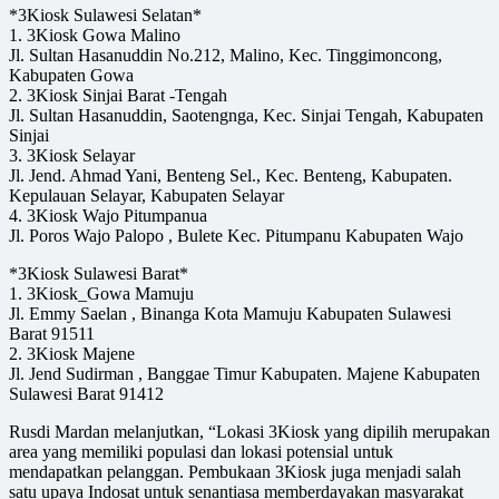
*3Kiosk Sulawesi Selatan*
1. 3Kiosk Gowa Malino
Jl. Sultan Hasanuddin No.212, Malino, Kec. Tinggimoncong,
Kabupaten Gowa
2. 3Kiosk Sinjai Barat -Tengah
Jl. Sultan Hasanuddin, Saotengnga, Kec. Sinjai Tengah, Kabupaten
Sinjai
3. 3Kiosk Selayar
Jl. Jend. Ahmad Yani, Benteng Sel., Kec. Benteng, Kabupaten.
Kepulauan Selayar, Kabupaten Selayar
4. 3Kiosk Wajo Pitumpanua
Jl. Poros Wajo Palopo , Bulete Kec. Pitumpanu Kabupaten Wajo
*3Kiosk Sulawesi Barat*
1. 3Kiosk_Gowa Mamuju
Jl. Emmy Saelan , Binanga Kota Mamuju Kabupaten Sulawesi
Barat 91511
2. 3Kiosk Majene
Jl. Jend Sudirman , Banggae Timur Kabupaten. Majene Kabupaten
Sulawesi Barat 91412
Rusdi Mardan melanjutkan, “Lokasi 3Kiosk yang dipilih merupakan
area yang memiliki populasi dan lokasi potensial untuk
mendapatkan pelanggan. Pembukaan 3Kiosk juga menjadi salah
satu upaya Indosat untuk senantiasa memberdayakan masyarakat