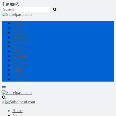
Home
News
Daerah
Ekonomi
Gaya Hidup
Kesehatan
Metro
Nasional
Hukrim
Olahraga
Politik
UMKM
Opini
×
Home
News