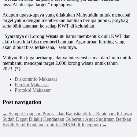
insyaAllah capai target,” ungkapnya.
Adapun upaya-upaya yang dilakukan Mahyuddin untuk mencapai
target yakni dengan memberikan bantuan berupa pupuk, polybag
serta bibit tanaman ke setiap KWT di kelurahan.
“Syaratnya di Lorong Wisata itu harus membentuk dulu KWT dan
aktip baru kita bisa memberi bantuan. Agar urban farming yang
akan dibuat bisa terlaksana,” sebutnya.
Mahyuddin juga berharap adanya intervensi camat dan lurah untuk
membantu mencapai target 2.000 lorong wisata untuk tahun
2023. (*)
Diskominfo Makassar
Pemkot Makassar
Protokol Makassar
Post navigation
←
Sempat Longsor, Poros Jalan Batusitanduk – Rantepao di Luwu
Sudah Dapat Dilalui Kendaraan
Gubernur Andi Sudirman Berikan
Booth Semi Kontainer untuk UMKM di Jeneponto
→