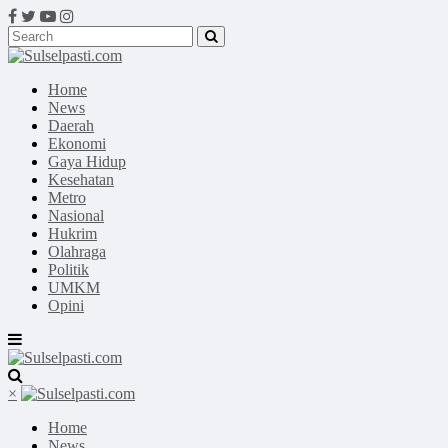
Home
News
Daerah
Ekonomi
Gaya Hidup
Kesehatan
Metro
Nasional
Hukrim
Olahraga
Politik
UMKM
Opini
×
Home
News