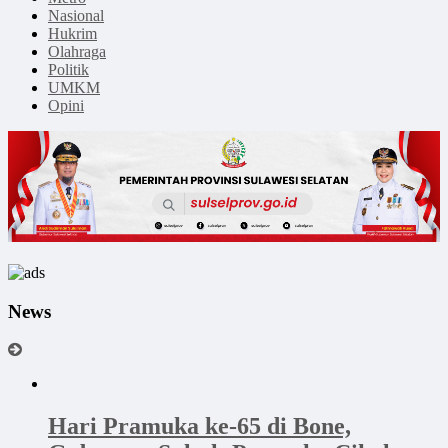
Nasional
Hukrim
Olahraga
Politik
UMKM
Opini
News
Hari Pramuka ke-65 di Bone,