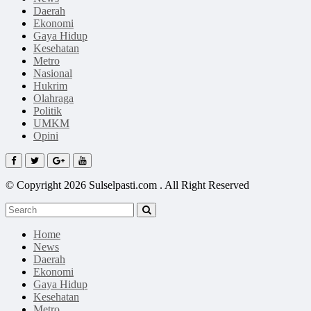
Daerah
Ekonomi
Gaya Hidup
Kesehatan
Metro
Nasional
Hukrim
Olahraga
Politik
UMKM
Opini
© Copyright 2026 Sulselpasti.com . All Right Reserved
Home
News
Daerah
Ekonomi
Gaya Hidup
Kesehatan
Metro