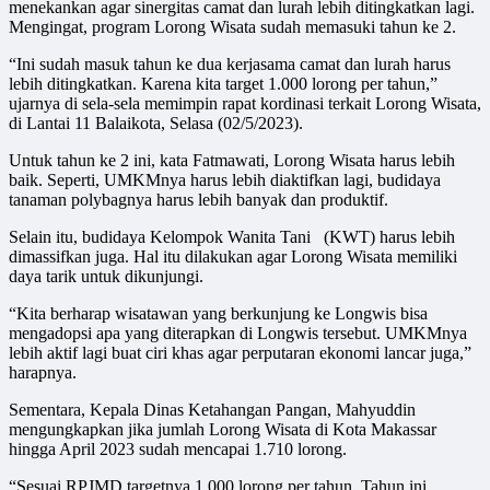
menekankan agar sinergitas camat dan lurah lebih ditingkatkan lagi.
Mengingat, program Lorong Wisata sudah memasuki tahun ke 2.
“Ini sudah masuk tahun ke dua kerjasama camat dan lurah harus
lebih ditingkatkan. Karena kita target 1.000 lorong per tahun,”
ujarnya di sela-sela memimpin rapat kordinasi terkait Lorong Wisata,
di Lantai 11 Balaikota, Selasa (02/5/2023).
Untuk tahun ke 2 ini, kata Fatmawati, Lorong Wisata harus lebih
baik. Seperti, UMKMnya harus lebih diaktifkan lagi, budidaya
tanaman polybagnya harus lebih banyak dan produktif.
Selain itu, budidaya Kelompok Wanita Tani (KWT) harus lebih
dimassifkan juga. Hal itu dilakukan agar Lorong Wisata memiliki
daya tarik untuk dikunjungi.
“Kita berharap wisatawan yang berkunjung ke Longwis bisa
mengadopsi apa yang diterapkan di Longwis tersebut. UMKMnya
lebih aktif lagi buat ciri khas agar perputaran ekonomi lancar juga,”
harapnya.
Sementara, Kepala Dinas Ketahangan Pangan, Mahyuddin
mengungkapkan jika jumlah Lorong Wisata di Kota Makassar
hingga April 2023 sudah mencapai 1.710 lorong.
“Sesuai RPJMD targetnya 1.000 lorong per tahun. Tahun ini