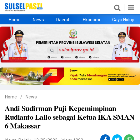
Home
News
Daerah
Ekonomi
Gaya Hidup
Home
News
Daerah
Ekonomi
Gaya Hidup
Kesehatan
Metro
Nasional
Hukrim
Olahraga
Politik
UMKM
Opini
Home
/
News
Andi Sudirman Puji Kepemimpinan
©
Rudianto Lallo sebagai Ketua IKA SMAN
Copyright
2026
6 Makassar
Sulselpasti.com
.
All
Right