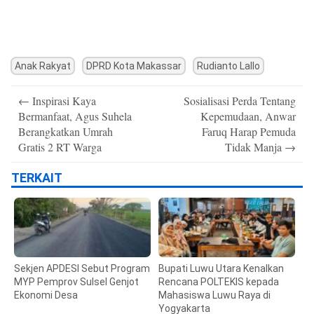
Anak Rakyat
DPRD Kota Makassar
Rudianto Lallo
Post
←
Inspirasi Kaya
Sosialisasi Perda Tentang
navigation
Bermanfaat, Agus Suhela
Kepemudaan, Anwar
Berangkatkan Umrah
Faruq Harap Pemuda
Gratis 2 RT Warga
Tidak Manja
→
TERKAIT
Sekjen APDESI Sebut Program
Bupati Luwu Utara Kenalkan
MYP Pemprov Sulsel Genjot
Rencana POLTEKIS kepada
Ekonomi Desa
Mahasiswa Luwu Raya di
Yogyakarta