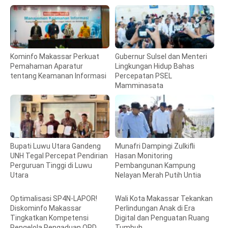
Kominfo Makassar Perkuat
Gubernur Sulsel dan Menteri
Pemahaman Aparatur
Lingkungan Hidup Bahas
tentang Keamanan Informasi
Percepatan PSEL
Mamminasata
Bupati Luwu Utara Gandeng
Munafri Dampingi Zulkifli
UNH Tegal Percepat Pendirian
Hasan Monitoring
Perguruan Tinggi di Luwu
Pembangunan Kampung
Utara
Nelayan Merah Putih Untia
Optimalisasi SP4N-LAPOR!
Wali Kota Makassar Tekankan
Diskominfo Makassar
Perlindungan Anak di Era
Tingkatkan Kompetensi
Digital dan Penguatan Ruang
Pengelola Pengaduan OPD
Tumbuh