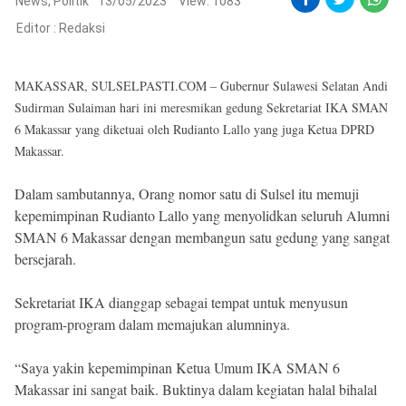
Reserved
News
,
Politik
13/05/2023
View: 1083
Editor :
Redaksi
MAKASSAR, SULSELPASTI.COM – Gubernur Sulawesi Selatan Andi
Sudirman Sulaiman hari ini meresmikan gedung Sekretariat IKA SMAN
6 Makassar yang diketuai oleh Rudianto Lallo yang juga Ketua DPRD
Makassar.
Dalam sambutannya, Orang nomor satu di Sulsel itu memuji
kepemimpinan Rudianto Lallo yang menyolidkan seluruh Alumni
SMAN 6 Makassar dengan membangun satu gedung yang sangat
bersejarah.
Sekretariat IKA dianggap sebagai tempat untuk menyusun
program-program dalam memajukan alumninya.
“Saya yakin kepemimpinan Ketua Umum IKA SMAN 6
Makassar ini sangat baik. Buktinya dalam kegiatan halal bihalal