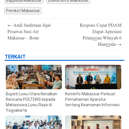
Bappeda Makassar
Diskominfo Makassar
Pemkot Makassar
Post
←
Andi Sudirman Jajal
Respons Cepat PDAM
navigation
Pesawat Susi Air
Dapat Apresiasi
Makassar – Bone
Pelanggan Wilayah 6
Manggala
→
TERKAIT
Bupati Luwu Utara Kenalkan
Kominfo Makassar Perkuat
Rencana POLTEKIS kepada
Pemahaman Aparatur
Mahasiswa Luwu Raya di
tentang Keamanan Informasi
Yogyakarta