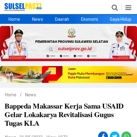
Home
News
Daerah
Ekonomi
Gaya Hidup
Home
News
Daerah
Ekonomi
Gaya Hidup
Kesehatan
Metro
Nasional
Hukrim
Olahraga
Politik
UMKM
Opini
Home
/
News
Bappeda Makassar Kerja Sama USAID
©
Gelar Lokakarya Revitalisasi Gugus
Copyright
2026
Tugas KLA
Sulselpasti.com
.
All
Right