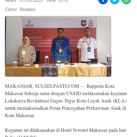
Reserved
News
31/05/2023
View: 1073
Editor :
Redaksi
MAKASSAR, SULSELPASTI.COM — Bappeda Kota
Makassar bekerja sama dengan USAID melaksanakan kegiatan
Lokakarya Revitalisasi Gugus Tugas Kota Layak Anak (KLA)
untuk memaksimalkan Peran Pencegahan Perkawinan Anak di
Kota Makassar.
Kegiatan ini dilaksanakan di Hotel Novotel Makassar pada hari