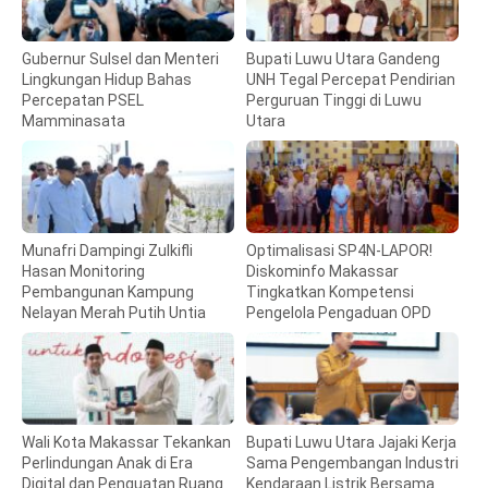
Gubernur Sulsel dan Menteri
Bupati Luwu Utara Gandeng
Lingkungan Hidup Bahas
UNH Tegal Percepat Pendirian
Percepatan PSEL
Perguruan Tinggi di Luwu
Mamminasata
Utara
Munafri Dampingi Zulkifli
Optimalisasi SP4N-LAPOR!
Hasan Monitoring
Diskominfo Makassar
Pembangunan Kampung
Tingkatkan Kompetensi
Nelayan Merah Putih Untia
Pengelola Pengaduan OPD
Wali Kota Makassar Tekankan
Bupati Luwu Utara Jajaki Kerja
Perlindungan Anak di Era
Sama Pengembangan Industri
Digital dan Penguatan Ruang
Kendaraan Listrik Bersama