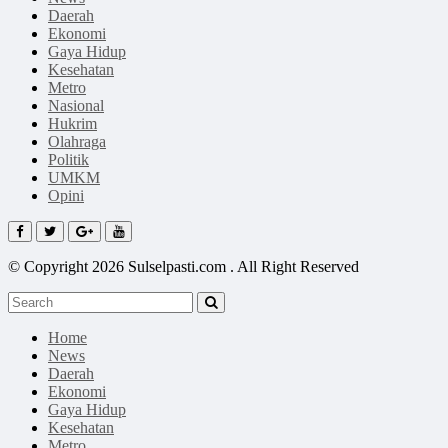
Daerah
Ekonomi
Gaya Hidup
Kesehatan
Metro
Nasional
Hukrim
Olahraga
Politik
UMKM
Opini
© Copyright 2026 Sulselpasti.com . All Right Reserved
Home
News
Daerah
Ekonomi
Gaya Hidup
Kesehatan
Metro