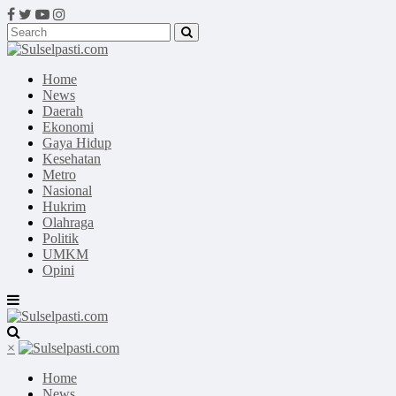
Home
News
Daerah
Ekonomi
Gaya Hidup
Kesehatan
Metro
Nasional
Hukrim
Olahraga
Politik
UMKM
Opini
×
Home
News