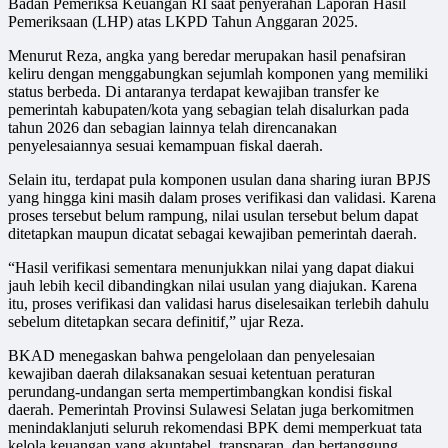
Badan Pemeriksa Keuangan RI saat penyerahan Laporan Hasil
Pemeriksaan (LHP) atas LKPD Tahun Anggaran 2025.
Menurut Reza, angka yang beredar merupakan hasil penafsiran
keliru dengan menggabungkan sejumlah komponen yang memiliki
status berbeda. Di antaranya terdapat kewajiban transfer ke
pemerintah kabupaten/kota yang sebagian telah disalurkan pada
tahun 2026 dan sebagian lainnya telah direncanakan
penyelesaiannya sesuai kemampuan fiskal daerah.
Selain itu, terdapat pula komponen usulan dana sharing iuran BPJS
yang hingga kini masih dalam proses verifikasi dan validasi. Karena
proses tersebut belum rampung, nilai usulan tersebut belum dapat
ditetapkan maupun dicatat sebagai kewajiban pemerintah daerah.
“Hasil verifikasi sementara menunjukkan nilai yang dapat diakui
jauh lebih kecil dibandingkan nilai usulan yang diajukan. Karena
itu, proses verifikasi dan validasi harus diselesaikan terlebih dahulu
sebelum ditetapkan secara definitif,” ujar Reza.
BKAD menegaskan bahwa pengelolaan dan penyelesaian
kewajiban daerah dilaksanakan sesuai ketentuan peraturan
perundang-undangan serta mempertimbangkan kondisi fiskal
daerah. Pemerintah Provinsi Sulawesi Selatan juga berkomitmen
menindaklanjuti seluruh rekomendasi BPK demi memperkuat tata
kelola keuangan yang akuntabel, transparan, dan bertanggung