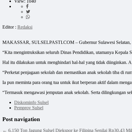
View: 1040
Editor :
Redaksi
MAKASSAR, SULSELPASTI.COM – Gubernur Sulawesi Selatan, Andi Su
“Kita mengintruksikan seluruh Dinas Pendidikan, utamanya Kepala 
Hal itu dilakukan untuk menghindari hal-hal yang tidak diinginkan. A
“Perketat penjagaan sekolah dan memastikan anak sekolah tiba di rum
Ia pun meminta para orang tua untuk ikut berperan aktif dalam meng
“Termasuk mengawasi jemputan anak sekolah. Serta dilingkungan seki
Diskominfo Sulsel
Pemprov Sulsel
Post navigation
←
6.150 Ton Jagung Sulsel Diekspor ke Filipina Senilai Rp30,43 Mil