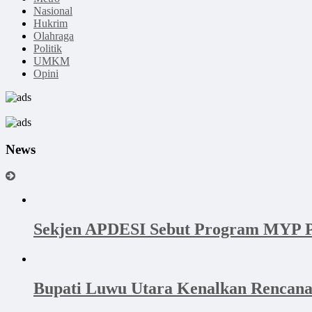
Nasional
Hukrim
Olahraga
Politik
UMKM
Opini
News
Sekjen APDESI Sebut Program MYP P
Bupati Luwu Utara Kenalkan Rencan