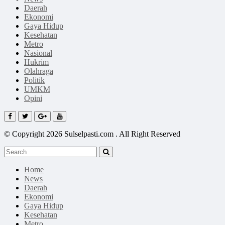
Daerah
Ekonomi
Gaya Hidup
Kesehatan
Metro
Nasional
Hukrim
Olahraga
Politik
UMKM
Opini
© Copyright 2026 Sulselpasti.com . All Right Reserved
Home
News
Daerah
Ekonomi
Gaya Hidup
Kesehatan
Metro