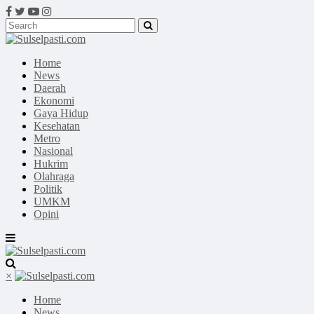
Home
News
Daerah
Ekonomi
Gaya Hidup
Kesehatan
Metro
Nasional
Hukrim
Olahraga
Politik
UMKM
Opini
×
Home
News