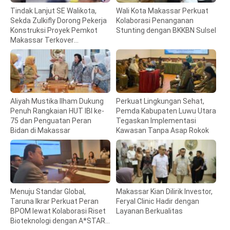
Tindak Lanjut SE Walikota,
Wali Kota Makassar Perkuat
Sekda Zulkifly Dorong Pekerja
Kolaborasi Penanganan
Konstruksi Proyek Pemkot
Stunting dengan BKKBN Sulsel
Makassar Terkover
BPJamsostek
Aliyah Mustika Ilham Dukung
Perkuat Lingkungan Sehat,
Penuh Rangkaian HUT IBI ke-
Pemda Kabupaten Luwu Utara
75 dan Penguatan Peran
Tegaskan Implementasi
Bidan di Makassar
Kawasan Tanpa Asap Rokok
Menuju Standar Global,
Makassar Kian Dilirik Investor,
Taruna Ikrar Perkuat Peran
Feryal Clinic Hadir dengan
BPOM lewat Kolaborasi Riset
Layanan Berkualitas
Bioteknologi dengan A*STAR