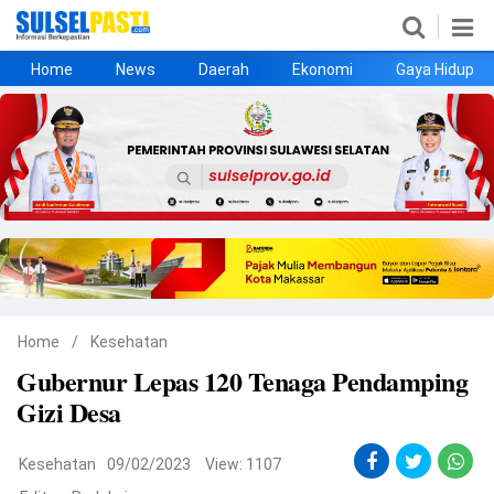
Home
News
Daerah
Ekonomi
Gaya Hidup
Home
News
Daerah
Ekonomi
Gaya Hidup
Kesehatan
Metro
Nasional
Hukrim
Olahraga
Politik
UMKM
Opini
Home
/
Kesehatan
Gubernur Lepas 120 Tenaga Pendamping
©
Gizi Desa
Copyright
2026
Sulselpasti.com
.
All
Kesehatan
09/02/2023
View: 1107
Right