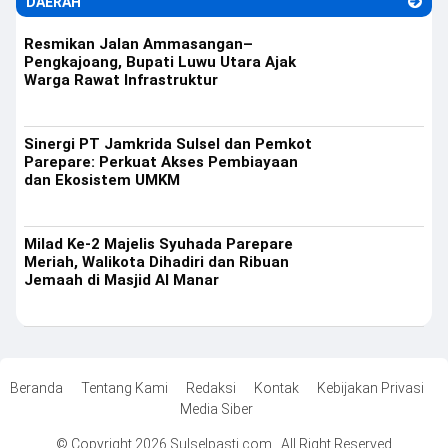
DAERAH
Resmikan Jalan Ammasangan–
Pengkajoang, Bupati Luwu Utara Ajak
Warga Rawat Infrastruktur
Sinergi PT Jamkrida Sulsel dan Pemkot
Parepare: Perkuat Akses Pembiayaan
dan Ekosistem UMKM
Milad Ke-2 Majelis Syuhada Parepare
Meriah, Walikota Dihadiri dan Ribuan
Jemaah di Masjid Al Manar
Beranda
Tentang Kami
Redaksi
Kontak
Kebijakan Privasi
Media Siber
© Copyright 2026 Sulselpasti.com . All Right Reserved