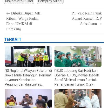
Diskominfo Sulsel
Pemprov Sulsel
Post
←
Dibuka Bupati MB,
PT Vale Raih Pajak
navigation
Ribuan Warga Padati
Award Kanwil DJP
Expo UMKM di
Sulselbarta
→
Enrekang
TERKAIT
RS Regional Wilayah Selatan di
RSUD Labuang Baji Hadirkan
Gowa Mulai Dibangun, Perkuat
Operasi ETOS, Inovasi Bedah
Layanan Kesehatan
Saraf Minimal Invasif untuk
Pegunungan dan Lintas
Penanganan Tumor Otak
Kabupaten