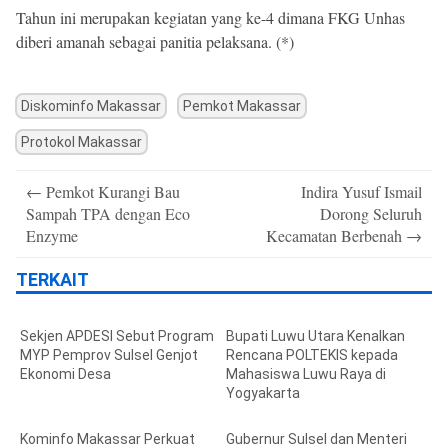
Tahun ini merupakan kegiatan yang ke-4 dimana FKG Unhas
diberi amanah sebagai panitia pelaksana. (*)
Diskominfo Makassar
Pemkot Makassar
Protokol Makassar
Post
←
Pemkot Kurangi Bau
Indira Yusuf Ismail
navigation
Sampah TPA dengan Eco
Dorong Seluruh
Enzyme
Kecamatan Berbenah
→
TERKAIT
Sekjen APDESI Sebut Program
Bupati Luwu Utara Kenalkan
MYP Pemprov Sulsel Genjot
Rencana POLTEKIS kepada
Ekonomi Desa
Mahasiswa Luwu Raya di
Yogyakarta
Kominfo Makassar Perkuat
Gubernur Sulsel dan Menteri