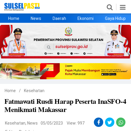
Home
News
Daerah
Ekonomi
Gaya Hidup
Home
News
Daerah
Ekonomi
Gaya Hidup
Kesehatan
Metro
Nasional
Hukrim
Olahraga
Politik
UMKM
Opini
Home
/
Kesehatan
Fatmawati Rusdi Harap Peserta InaSFO-4
©
Menikmati Makassar
Copyright
2026
Sulselpasti.com
.
All
Kesehatan
,
News
05/05/2023
View: 997
Right