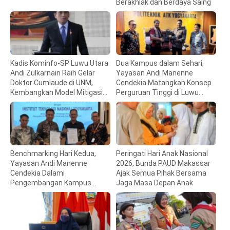
Berakhlak dan Berdaya Saing
Kadis Kominfo-SP Luwu Utara
Dua Kampus dalam Sehari,
Andi Zulkarnain Raih Gelar
Yayasan Andi Manenne
Doktor Cumlaude di UNM,
Cendekia Matangkan Konsep
Kembangkan Model Mitigasi
Perguruan Tinggi di Luwu
Bencana
Utara
Benchmarking Hari Kedua,
Peringati Hari Anak Nasional
Yayasan Andi Manenne
2026, Bunda PAUD Makassar
Cendekia Dalami
Ajak Semua Pihak Bersama
Pengembangan Kampus
Jaga Masa Depan Anak
Vokasi di ITNY Yogyakarta