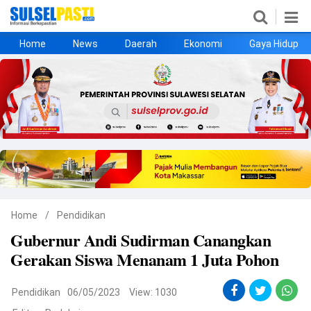
Home
News
Daerah
Ekonomi
Gaya Hidup
Home
News
Daerah
Ekonomi
Gaya Hidup
Kesehatan
Metro
Nasional
Hukrim
Olahraga
Politik
UMKM
Opini
Home
/
Pendidikan
Gubernur Andi Sudirman Canangkan
©
Gerakan Siswa Menanam 1 Juta Pohon
Copyright
2026
Sulselpasti.com
.
All
Pendidikan
06/05/2023
View: 1030
Right