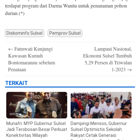
terdapat program dari Darma Wanita untuk penanaman pohon
durian.(*)
Diskominfo Sulsel
Pemprov Sulsel
Post
←
Fatmwati Kunjungi
Lampaui Nasional,
navigation
Kawasan Kumuh
Ekonomi Sulsel Tumbuh
Bontomarannu sebelum
5,29 Persen di Triwulan
Penataan
1-2023
→
TERKAIT
Munafri: MYP Gubernur Sulsel
Dampingi Mensos, Gubernur
Jadi Terobosan Besar Perkuat
Sulsel Optimistis Sekolah
Konektivitas Wilayah
Rakyat Cetak Generasi