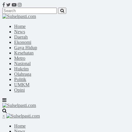
Home
News
Daerah
Ekonomi
Gaya Hidup
Kesehatan
Metro
Nasional
Hukrim
Olahraga
Politik
UMKM
Opini
×
Home
News