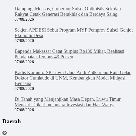
Dampingi Mensos, Gubernur Sulsel Optimistis Sekolah
Rakyat Cetak Generasi Berakhlak dan Berdaya Saing
07/08/2026
Sekjen APDESI Sebut Program MYP Pemprov Sulsel Genjot
Ekonomi Desa
07/08/2026
Bapenda Makassar Catat Surplus Rp130 Miliar, Realisasi
Pendapatan Tembus 49 Persen
07/08/2026
Kadis Kominfo-SP Luwu Utara Andi Zulkarnain Raih Gelar
Doktor Cumlaude di UNM, Kembangkan Model Mitigasi
Bencana
07/08/2026
Di Tanah yang Menjanjikan Masa Depan, Luwu Timur
Mencari Titik Temu antara Investasi dan Hak Warga
07/08/2026
Daerah