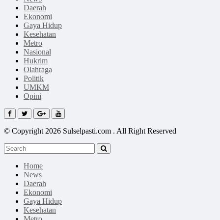
Daerah
Ekonomi
Gaya Hidup
Kesehatan
Metro
Nasional
Hukrim
Olahraga
Politik
UMKM
Opini
© Copyright 2026 Sulselpasti.com . All Right Reserved
Home
News
Daerah
Ekonomi
Gaya Hidup
Kesehatan
Metro