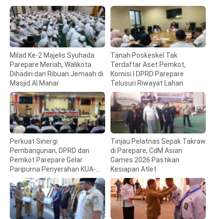
Milad Ke-2 Majelis Syuhada
Tanah Poskeskel Tak
Parepare Meriah, Walikota
Terdaftar Aset Pemkot,
Dihadiri dan Ribuan Jemaah di
Komisi I DPRD Parepare
Masjid Al Manar
Telusuri Riwayat Lahan
Perkuat Sinergi
Tinjau Pelatnas Sepak Takraw
Pembangunan, DPRD dan
di Parepare, CdM Asian
Pemkot Parepare Gelar
Games 2026 Pastikan
Paripurna Penyerahan KUA-
Kesiapan Atlet
PPAS 2027