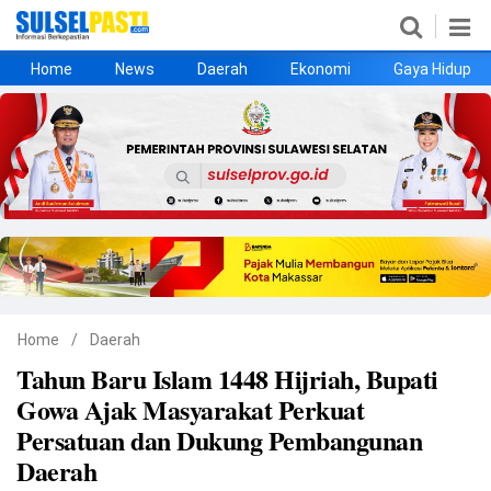
Home
News
Daerah
Ekonomi
Gaya Hidup
Home
News
Daerah
Ekonomi
Gaya Hidup
Kesehatan
Metro
Nasional
Hukrim
Olahraga
Politik
UMKM
Opini
Home
/
Daerah
Tahun Baru Islam 1448 Hijriah, Bupati
©
Gowa Ajak Masyarakat Perkuat
Copyright
2026
Persatuan dan Dukung Pembangunan
Sulselpasti.com
.
Daerah
All
Right