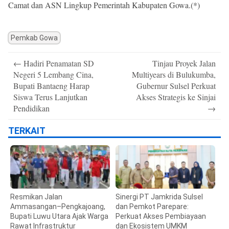
Camat dan ASN Lingkup Pemerintah Kabupaten Gowa.(*)
Pemkab Gowa
Post
←
Hadiri Penamatan SD
Tinjau Proyek Jalan
navigation
Negeri 5 Lembang Cina,
Multiyears di Bulukumba,
Bupati Bantaeng Harap
Gubernur Sulsel Perkuat
Siswa Terus Lanjutkan
Akses Strategis ke Sinjai
Pendidikan
→
TERKAIT
Resmikan Jalan
Sinergi PT Jamkrida Sulsel
Ammasangan–Pengkajoang,
dan Pemkot Parepare:
Bupati Luwu Utara Ajak Warga
Perkuat Akses Pembiayaan
Rawat Infrastruktur
dan Ekosistem UMKM