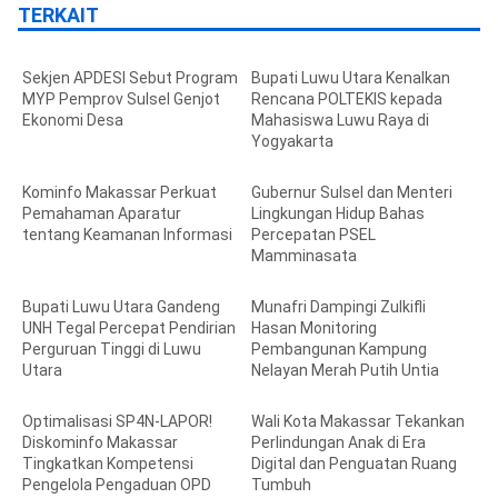
TERKAIT
Sekjen APDESI Sebut Program
Bupati Luwu Utara Kenalkan
MYP Pemprov Sulsel Genjot
Rencana POLTEKIS kepada
Ekonomi Desa
Mahasiswa Luwu Raya di
Yogyakarta
Kominfo Makassar Perkuat
Gubernur Sulsel dan Menteri
Pemahaman Aparatur
Lingkungan Hidup Bahas
tentang Keamanan Informasi
Percepatan PSEL
Mamminasata
Bupati Luwu Utara Gandeng
Munafri Dampingi Zulkifli
UNH Tegal Percepat Pendirian
Hasan Monitoring
Perguruan Tinggi di Luwu
Pembangunan Kampung
Utara
Nelayan Merah Putih Untia
Optimalisasi SP4N-LAPOR!
Wali Kota Makassar Tekankan
Diskominfo Makassar
Perlindungan Anak di Era
Tingkatkan Kompetensi
Digital dan Penguatan Ruang
Pengelola Pengaduan OPD
Tumbuh