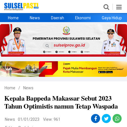
Home
News
Daerah
Ekonomi
Gaya Hidup
Home
News
Daerah
Ekonomi
Gaya Hidup
Kesehatan
Metro
Nasional
Hukrim
Olahraga
Politik
UMKM
Opini
Home
/
News
Kepala Bappeda Makassar Sebut 2023
©
Tahun Optimistis namun Tetap Waspada
Copyright
2026
Sulselpasti.com
.
All
News
01/01/2023
View: 961
Right