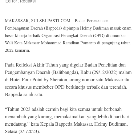
Reserved
Editor :
Redaksi
MAKASSAR, SULSELPASTI.COM – Badan Perencanaan
Pembangunan Daerah (Bappeda) dipimpin Helmy Budiman masuk enam
besar kinerja terbaik Organisasi Perangkat Daerah (OPD) diumumkan
Wali Kota Makassar Mohammad Ramdhan Pomanto di pengujung tahun
2022 kemarin.
Pada Refleksi Akhir Tahun yang digelar Badan Penelitian dan
Pengembangan Daerah (Balitbangda), Rabu (29/12/2022) malam
di Hotel Four Point by Sheraton, orang nomor satu Makassar itu
secara khusus membeber OPD berkinerja terbaik dan terendah.
Bappeda salah satu.
“Tahun 2023 adalah cermin bagi kita semua untuk berbenah
menambah yang kurang, memaksimalkan yang lebih di hari hari
mendatang,” kata Kepala Bappeda Makassar, Helmy Budiman,
Selasa (3/1/2023).