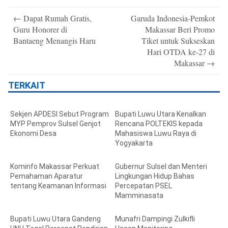
Post
←
Dapat Rumah Gratis,
Garuda Indonesia-Pemkot
navigation
Guru Honorer di
Makassar Beri Promo
Bantaeng Menangis Haru
Tiket untuk Sukseskan
Hari OTDA ke-27 di
Makassar
→
TERKAIT
Sekjen APDESI Sebut Program
Bupati Luwu Utara Kenalkan
MYP Pemprov Sulsel Genjot
Rencana POLTEKIS kepada
Ekonomi Desa
Mahasiswa Luwu Raya di
Yogyakarta
Kominfo Makassar Perkuat
Gubernur Sulsel dan Menteri
Pemahaman Aparatur
Lingkungan Hidup Bahas
tentang Keamanan Informasi
Percepatan PSEL
Mamminasata
Bupati Luwu Utara Gandeng
Munafri Dampingi Zulkifli