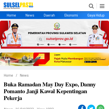
Home
News
Daerah
Ekonomi
Gaya Hidup
Home
News
Daerah
Ekonomi
Gaya Hidup
Kesehatan
Metro
Nasional
Hukrim
Olahraga
Politik
UMKM
Opini
Home
/
News
Buka Ramadan May Day Expo, Danny
©
Pomanto Janji Kawal Kepentingan
Copyright
2026
Pekerja
Sulselpasti.com
.
All
Right