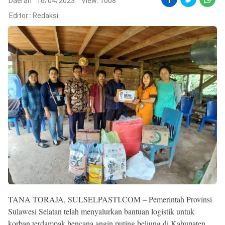
Reserved
Daerah
16/04/2023
View: 1008
Editor :
Redaksi
TANA TORAJA, SULSELPASTI.COM – Pemerintah Provinsi
Sulawesi Selatan telah menyalurkan bantuan logistik untuk
korban terdampak bencana angin puting beliung di Kabupaten