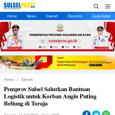
Home
News
Daerah
Ekonomi
Gaya Hidup
Home
News
Daerah
Ekonomi
Gaya Hidup
Kesehatan
Metro
Nasional
Hukrim
Olahraga
Politik
UMKM
Opini
Home
/
Daerah
Pemprov Sulsel Salurkan Bantuan
©
Logistik untuk Korban Angin Puting
Copyright
2026
Beliung di Toraja
Sulselpasti.com
.
All
Right