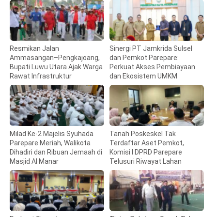
Resmikan Jalan
Sinergi PT Jamkrida Sulsel
Ammasangan–Pengkajoang,
dan Pemkot Parepare:
Bupati Luwu Utara Ajak Warga
Perkuat Akses Pembiayaan
Rawat Infrastruktur
dan Ekosistem UMKM
Milad Ke-2 Majelis Syuhada
Tanah Poskeskel Tak
Parepare Meriah, Walikota
Terdaftar Aset Pemkot,
Dihadiri dan Ribuan Jemaah di
Komisi I DPRD Parepare
Masjid Al Manar
Telusuri Riwayat Lahan