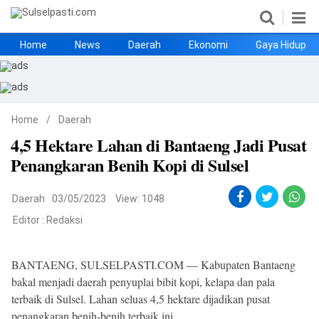
Home
News
Daerah
Ekonomi
Gaya Hidup
Home
News
Daerah
Ekonomi
Gaya Hidup
Kesehatan
Metro
Nasional
Hukrim
Olahraga
Politik
UMKM
Opini
Home
/
Daerah
4,5 Hektare Lahan di Bantaeng Jadi Pusat
Penangkaran Benih Kopi di Sulsel
Daerah
03/05/2023
View: 1048
Editor :
Redaksi
©
Copyright
BANTAENG, SULSELPASTI.COM — Kabupaten Bantaeng
2026
bakal menjadi daerah penyuplai bibit kopi, kelapa dan pala
Sulselpasti.com
.
terbaik di Sulsel. Lahan seluas 4,5 hektare dijadikan pusat
All
Right
penangkaran benih-benih terbaik ini.