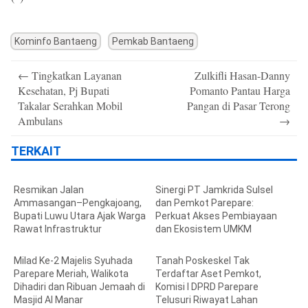
Kominfo Bantaeng
Pemkab Bantaeng
Post
←
Tingkatkan Layanan
Zulkifli Hasan-Danny
navigation
Kesehatan, Pj Bupati
Pomanto Pantau Harga
Takalar Serahkan Mobil
Pangan di Pasar Terong
Ambulans
→
TERKAIT
Resmikan Jalan
Sinergi PT Jamkrida Sulsel
Ammasangan–Pengkajoang,
dan Pemkot Parepare:
Bupati Luwu Utara Ajak Warga
Perkuat Akses Pembiayaan
Rawat Infrastruktur
dan Ekosistem UMKM
Milad Ke-2 Majelis Syuhada
Tanah Poskeskel Tak
Parepare Meriah, Walikota
Terdaftar Aset Pemkot,
Dihadiri dan Ribuan Jemaah di
Komisi I DPRD Parepare
Masjid Al Manar
Telusuri Riwayat Lahan