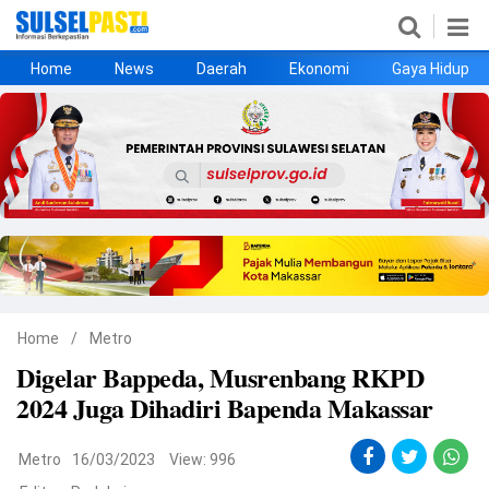
Home
News
Daerah
Ekonomi
Gaya Hidup
Home
News
Daerah
Ekonomi
Gaya Hidup
Kesehatan
Metro
Nasional
Hukrim
Olahraga
Politik
UMKM
Opini
Home
/
Metro
Digelar Bappeda, Musrenbang RKPD
©
2024 Juga Dihadiri Bapenda Makassar
Copyright
2026
Sulselpasti.com
.
All
Metro
16/03/2023
View: 996
Right