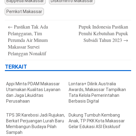
Bappeda Makassar
Diskominfo Makassar
Pemkot Makassar
Post
←
Pastikan Tak Ada
Pupuk Indonesia Pastikan
navigation
Pelanggaran, Tim
Penuhi Kebutuhan Pupuk
Perumda Air Minum
Subsidi Tahun 2023
→
Makassar Survei
Pelanggan Nonaktif
TERKAIT
Appi Minta PDAM Makassar
Lontara+ Dilirik Australia
Utamakan Kualitas Layanan
Awards, Makassar Tampilkan
dan Jaga Likuiditas
Tata Kelola Pemerintahan
Perusahaan
Berbasis Digital
TPS 3R Karebosi Jadi Rujukan,
Dukung Tumbuh Kembang
Berkat Perjuangan Lurah Baru
Anak, TP PKK Kota Makassar
Membangun Budaya Pilah
Gelar Edukasi ASI Eksklusif
Sampah