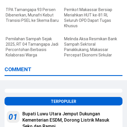
TPA Tamangapa 93 Persen
Pemkot Makassar Bersiap
Dibenerkan, Munafri Kebut
Meriahkan HUT ke-81 RI,
Transisi PSEL ke Skema Baru
Seluruh OPD Dapat Tugas
Khusus
Pemilahan Sampah Sejak
Melinda Aksa Resmikan Bank
2025, RT 04 Tamangapa Jadi
Sampah Sektoral
Percontohan Berbasis
Panakkukang, Makassar
Kolaborasi Warga
Percepat Ekonomi Sirkular
COMMENT
TERPOPULER
Bupati Luwu Utara Jemput Dukungan
01
Kementerian ESDM, Dorong Listrik Masuk
Seko dan Rampi