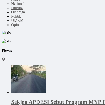
Nasional
Hukrim
Olahraga
Politik
UMKM
Opini
News
Sekjen APDESI Sebut Program MYP P