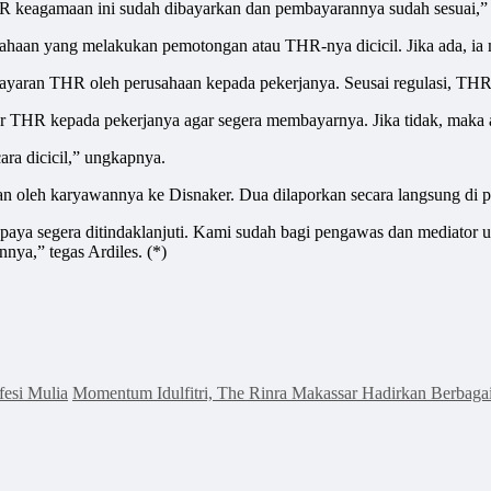
R keagamaan ini sudah dibayarkan dan pembayarannya sudah sesuai,” 
aan yang melakukan pemotongan atau THR-nya dicicil. Jika ada, ia m
mbayaran THR oleh perusahaan kepada pekerjanya. Seusai regulasi, THR
 THR kepada pekerjanya agar segera membayarnya. Jika tidak, maka ak
a dicicil,” ungkapnya.
kan oleh karyawannya ke Disnaker. Dua dilaporkan secara langsung di 
paya segera ditindaklanjuti. Kami sudah bagi pengawas dan mediator 
nya,” tegas Ardiles. (*)
esi Mulia
Momentum Idulfitri, The Rinra Makassar Hadirkan Berbag