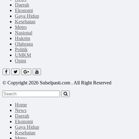
Daerah
Ekonomi
Gaya Hidup
Kesehatan
Metro
Nasional
Hukrim
Olahraga
Politik
UMKM
Opini
© Copyright 2026 Sulselpasti.com . All Right Reserved
Home
News
Daerah
Ekonomi
Gaya Hidup
Kesehatan
Metro