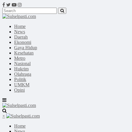
Home
News
Daerah
Ekonomi
Gaya Hidup
Kesehatan
Metro
Nasional
Hukrim
Olahraga
Politik
UMKM
Opini
×
Home
News