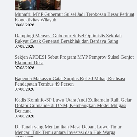
Munafri: MYP Gubernur Sulsel Jadi Terobosan Besar Perkuat
Konektivitas Wilayah
08/08/2026
Dampingi Mensos, Gubernur Sulsel Optimistis Sekolah
Rakyat Cetak Generasi Berakhlak dan Berdaya Saing
07/08/2026
Sekjen APDESI Sebut Program MYP Pemprov Sulsel Genjot
Ekonomi Desa
07/08/2026
Bapenda Makassar Catat Surplus Rp130 Miliar, Realisasi
Pendapatan Tembus 49 Persen
07/08/2026
Kadis Kominfo-SP Luwu Utara Andi Zulkarnain Raih Gelar
Doktor Cumlaude di UNM, Kembangkan Model Mitigasi
Bencana
07/08/2026
Di Tanah yang Menjanjikan Masa Depan, Luwu Timur
Mencari Titik Temu antara Investasi dan Hak Warga