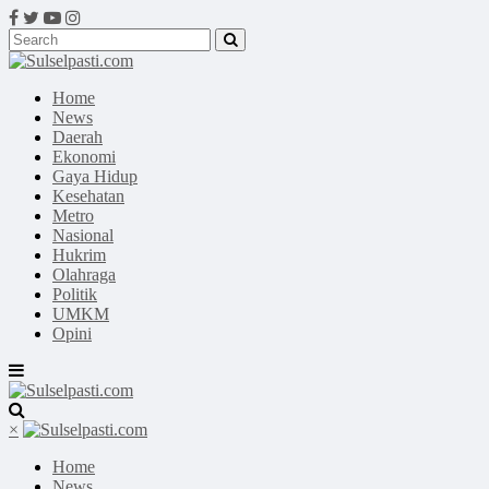
Home
News
Daerah
Ekonomi
Gaya Hidup
Kesehatan
Metro
Nasional
Hukrim
Olahraga
Politik
UMKM
Opini
×
Home
News