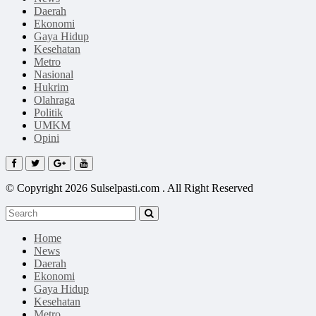
Daerah
Ekonomi
Gaya Hidup
Kesehatan
Metro
Nasional
Hukrim
Olahraga
Politik
UMKM
Opini
© Copyright 2026 Sulselpasti.com . All Right Reserved
Home
News
Daerah
Ekonomi
Gaya Hidup
Kesehatan
Metro