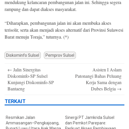
mendukung kelancaran pembangunan jalan ini. Sehingga segera
rampung dan dapat diakses masyarakat.
“Diharapkan, pembangunan jalan ini akan membuka akses
terisolir, serta akan menjadi akses alternatif dari Provinsi Sulawesi
Barat menuju Toraja,” tuturnya. (*)
Diskominfo Sulsel
Pemprov Sulsel
Post
←
Jalin Sinergitas
Asisten I Aslam
navigation
Diskominfo-SP Sulsel
Patonangi Bahas Peluang
Kunjungi Diskominfo-SP
Kerja Sama dengan
Bantaeng
Dubes Belgia
→
TERKAIT
Resmikan Jalan
Sinergi PT Jamkrida Sulsel
Ammasangan–Pengkajoang,
dan Pemkot Parepare:
Bupati Luwu Utara Ajak Warga
Perkuat Akses Pembiayaan