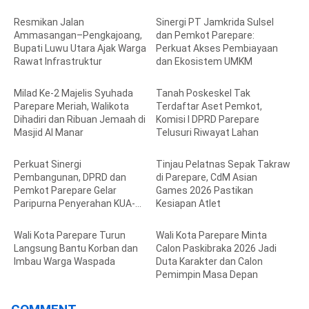
Resmikan Jalan
Sinergi PT Jamkrida Sulsel
Ammasangan–Pengkajoang,
dan Pemkot Parepare:
Bupati Luwu Utara Ajak Warga
Perkuat Akses Pembiayaan
Rawat Infrastruktur
dan Ekosistem UMKM
Milad Ke-2 Majelis Syuhada
Tanah Poskeskel Tak
Parepare Meriah, Walikota
Terdaftar Aset Pemkot,
Dihadiri dan Ribuan Jemaah di
Komisi I DPRD Parepare
Masjid Al Manar
Telusuri Riwayat Lahan
Perkuat Sinergi
Tinjau Pelatnas Sepak Takraw
Pembangunan, DPRD dan
di Parepare, CdM Asian
Pemkot Parepare Gelar
Games 2026 Pastikan
Paripurna Penyerahan KUA-
Kesiapan Atlet
PPAS 2027
Wali Kota Parepare Turun
Wali Kota Parepare Minta
Langsung Bantu Korban dan
Calon Paskibraka 2026 Jadi
Imbau Warga Waspada
Duta Karakter dan Calon
Pemimpin Masa Depan