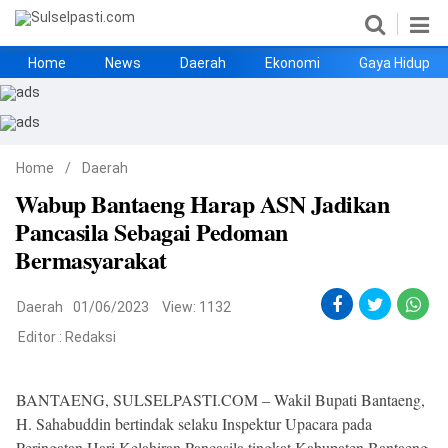
Home
News
Daerah
Ekonomi
Gaya Hidup
Home
News
Daerah
Ekonomi
Gaya Hidup
Kesehatan
Metro
Nasional
Hukrim
Olahraga
Politik
UMKM
Opini
Home
/
Daerah
Wabup Bantaeng Harap ASN Jadikan
Pancasila Sebagai Pedoman
Bermasyarakat
Daerah
01/06/2023
View: 1132
Editor :
Redaksi
©
Copyright
2026
Sulselpasti.com
BANTAENG, SULSELPASTI.COM – Wakil Bupati Bantaeng,
.
H. Sahabuddin bertindak selaku Inspektur Upacara pada
All
Right
Peringatan Hari Kelahiran Pancasila tingkat Kabupaten Bantaeng