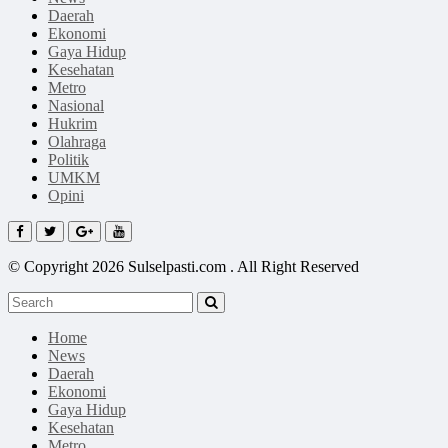
Daerah
Ekonomi
Gaya Hidup
Kesehatan
Metro
Nasional
Hukrim
Olahraga
Politik
UMKM
Opini
© Copyright 2026 Sulselpasti.com . All Right Reserved
Home
News
Daerah
Ekonomi
Gaya Hidup
Kesehatan
Metro