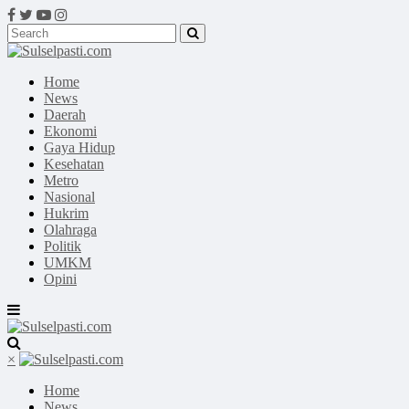
Home
News
Daerah
Ekonomi
Gaya Hidup
Kesehatan
Metro
Nasional
Hukrim
Olahraga
Politik
UMKM
Opini
×
Home
News